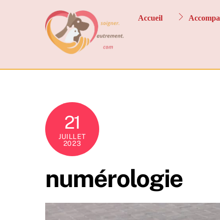
Skip
to
Accueil
Accompa
content
21
JUILLET
2023
numérologie