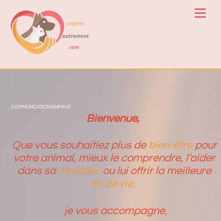
Skip
Men
to
content
COMMUNICATION ANIMALE
Bienvenue,
Que vous souhaitie
z plus de
bien-être
pour
votre animal, mieux le comprendre, l’aider
dans sa
maladie,
ou lui offrir la meilleure
fin de vie,
je vous accompagne,