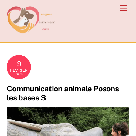
Skip
Men
to
content
9
FÉVRIER
2024
Communication animale Posons
les bases S