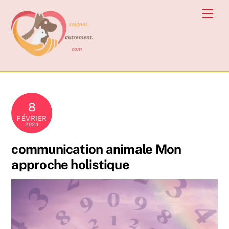
Skip
Men
to
content
8
FÉVRIER
2024
communication animale Mon
approche holistique