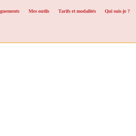
gnements
Mes outils
Tarifs et modalités
Qui suis-je ?
e de la communicatio
chapitres
s ce qu’est la
communication animale
,
a s’adresse, comment cela se déroule